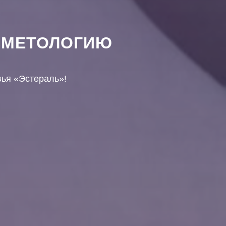
СМЕТОЛОГИЮ
вья «Эстераль»!