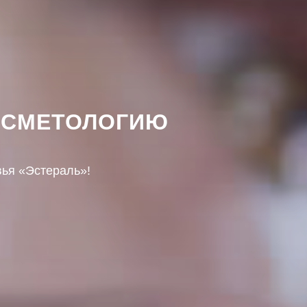
ОСМЕТОЛОГИЮ
вья «Эстераль»!