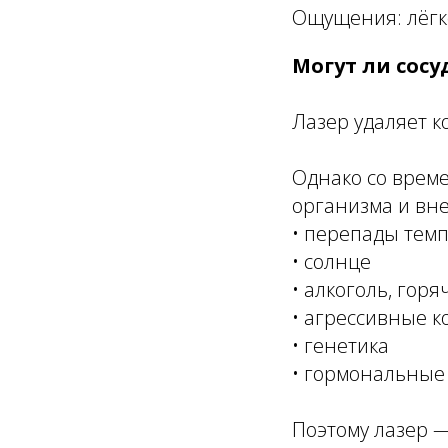
Ощущения: лёгко
Могут ли сосу
Лазер удаляет к
Однако со време
организма и вн
• перепады тем
• солнце
• алкоголь, горя
• агрессивные 
• генетика
• гормональные 
Поэтому лазер —