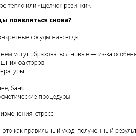
е тепло или «щёлчок резинки».
ды появляться снова?
онкретные сосуды навсегда.
нем могут образоваться новые — из-за особен
ешних факторов:
пературы
чее, баня
косметические процедуры
изменения, стресс
 это как правильный уход: полученный резуль