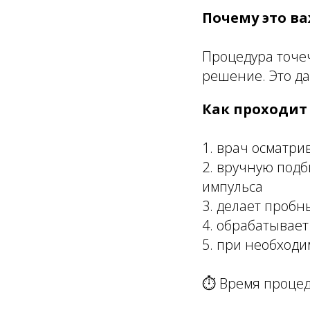
Почему это в
Процедура точе
решение. Это да
Как проходит
1. врач осматри
2. вручную подб
импульса
3. делает пробн
4. обрабатывает
5. при необходи
⏱ Время процеду