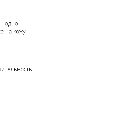
 — одно
е на кожу.
лительность