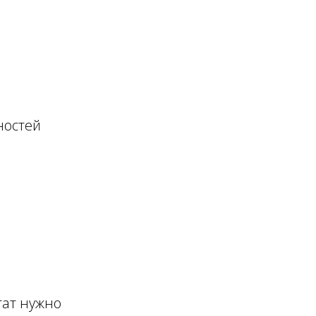
ностей
тат нужно