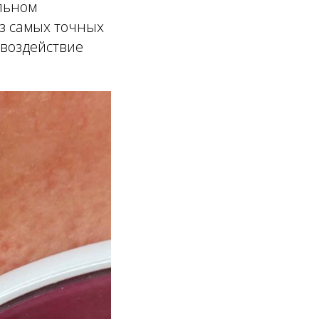
льном
из самых точных
 воздействие