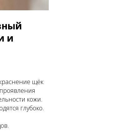
вный
и и
окраснение щёк
е проявления
ельности кожи.
одятся глубоко.
ов.